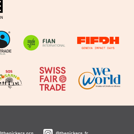
@thepickers.org
@thepickers_fr