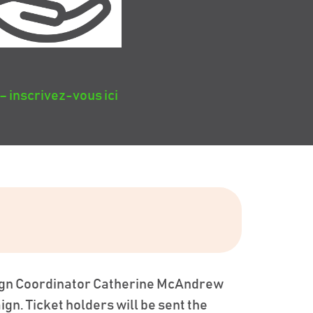
 inscrivez-vous ici
paign Coordinator Catherine McAndrew
n. Ticket holders will be sent the