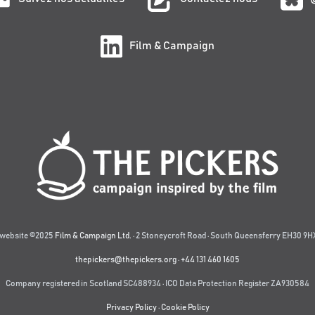
Film & Campaign
website ©2025
Film & Campaign Ltd.
· 2 Stoneycroft Road · South Queensferry EH30 9HX
thepickers@thepickers.org
·
+44 131 460 1605
Company registered in Scotland SC488934 · ICO Data Protection Register ZA930584
Privacy Policy
·
Cookie Policy