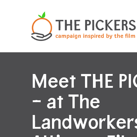
Meet THE P
– at The
Landworker