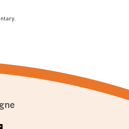
entary.
agne