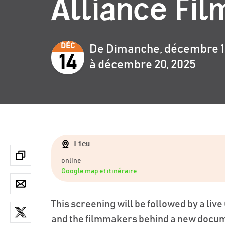
Alliance Fil
DÉC
De Dimanche, décembre 14
14
à décembre 20, 2025
Lieu
online
Google map et itinéraire
This screening will be followed by a l
and the filmmakers behind a new documen