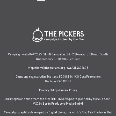
Campaign website ©2025
Film & Campaign Ltd.
· 2 Stoneycroft Road · South
Queensferry EH30 9HX · Scotland
thepickers@thepickers.org
·
+44 131 460 1605
Company registered in Scotland SC488934 · ICO Data Protection
Register ZA930584
Privacy Policy
·
Cookie Policy
Still images and clips from the film
THE PICKERS
photographed by Marcus Zahn ·
©2024
Berlin Producers Media GmbH
Campaign graphics developed by
Digital Lions
,
the world’s first Fair Trade verified