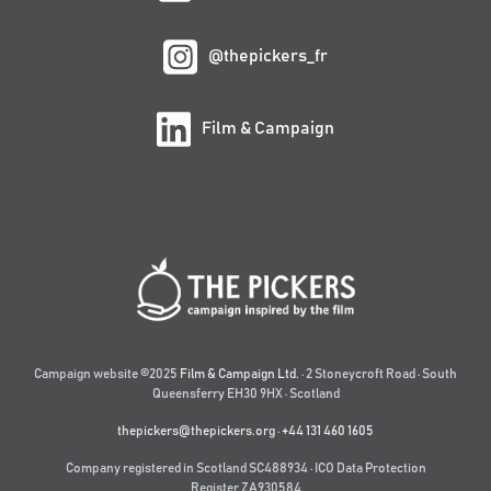
@thepickers_fr
Film & Campaign
Campaign website ©2025
Film & Campaign Ltd.
· 2 Stoneycroft Road · South
Queensferry EH30 9HX · Scotland
thepickers@thepickers.org
·
+44 131 460 1605
Company registered in Scotland SC488934 · ICO Data Protection
Register ZA930584