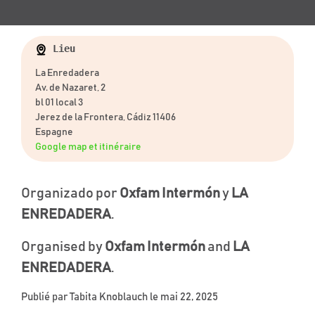
Lieu
La Enredadera
Av. de Nazaret, 2
bl 01 local 3
Jerez de la Frontera, Cádiz 11406
Espagne
Google map et itinéraire
Organizado por
Oxfam Intermón
y
LA
ENREDADERA
.
Organised by
Oxfam Intermón
and
LA
ENREDADERA
.
Publié par
Tabita Knoblauch
le mai 22, 2025