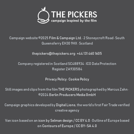
Campaign website ©2025
Film & Campaign Ltd.
· 2 Stoneycroft Road · South
Queensferry EH30 9HX · Scotland
thepickers@thepickers.org
·
+44 131 460 1605
Company registered in Scotland SC488934 · ICO Data Protection
Register ZA930584
Privacy Policy
·
Cookie Policy
Still images and clips from the film
THE PICKERS
photographed by Marcus Zahn ·
©2024
Berlin Producers Media GmbH
Campaign graphics developed by
Digital Lions
,
the world’s first Fair Trade verified
creative agency
Van icon based on an
icon by Selman design
/
CC BY 4.0
· Outline of Europe based
on
Contours of Europe
/
CC BY-SA 4.0