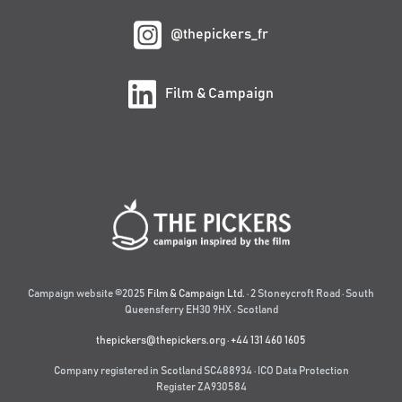
@thepickers_fr
Film & Campaign
Campaign website ©2025
Film & Campaign Ltd.
· 2 Stoneycroft Road · South
Queensferry EH30 9HX · Scotland
thepickers@thepickers.org
·
+44 131 460 1605
Company registered in Scotland SC488934 · ICO Data Protection
Register ZA930584