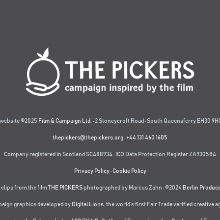
website ©2025
Film & Campaign Ltd.
· 2 Stoneycroft Road · South Queensferry EH30 9HX
thepickers@thepickers.org
·
+44 131 460 1605
Company registered in Scotland SC488934 · ICO Data Protection Register ZA930584
Privacy Policy
·
Cookie Policy
 clips from the film
THE PICKERS
photographed by Marcus Zahn · ©2024
Berlin Produc
aign graphics developed by
Digital Lions
,
the world’s first Fair Trade verified creative 