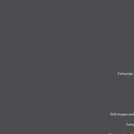
Campaign 
Still images and
Camp