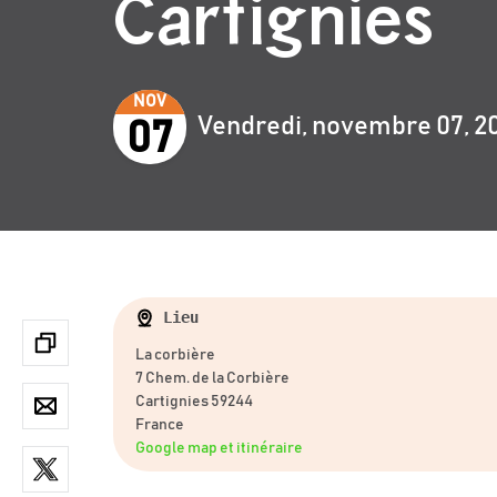
Cartignies
NOV
Vendredi, novembre 07, 2
07
Lieu
La corbière
7 Chem. de la Corbière
Cartignies 59244
France
Google map et itinéraire