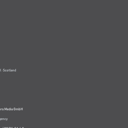
 · Scotland
ers Media GmbH
agency